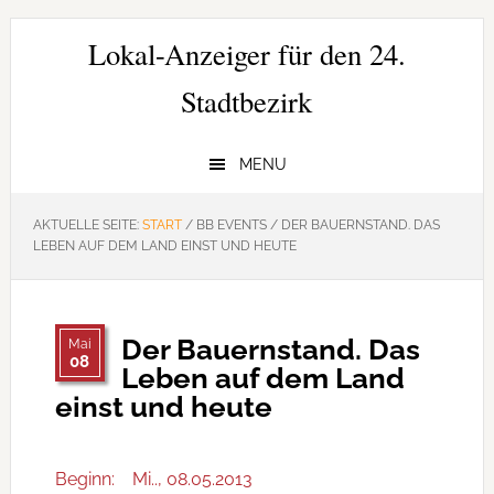
Zur
Zum
Zur
Hauptnavigation
Inhalt
Seitenspalte
Lokal-Anzeiger für den 24.
springen
springen
springen
Stadtbezirk
MENU
AKTUELLE SEITE:
START
/
BB EVENTS
/
DER BAUERNSTAND. DAS
LEBEN AUF DEM LAND EINST UND HEUTE
Der Bauernstand. Das
Mai
08
Leben auf dem Land
einst und heute
Beginn:
Mi.., 08.05.2013