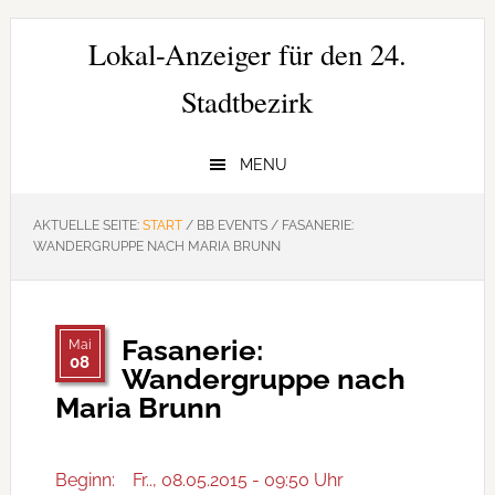
Zur
Zum
Zur
Hauptnavigation
Inhalt
Seitenspalte
Lokal-Anzeiger für den 24.
springen
springen
springen
Stadtbezirk
MENU
AKTUELLE SEITE:
START
/
BB EVENTS
/
FASANERIE:
WANDERGRUPPE NACH MARIA BRUNN
Fasanerie:
Mai
08
Wandergruppe nach
Maria Brunn
Beginn:
Fr.., 08.05.2015 - 09:50 Uhr