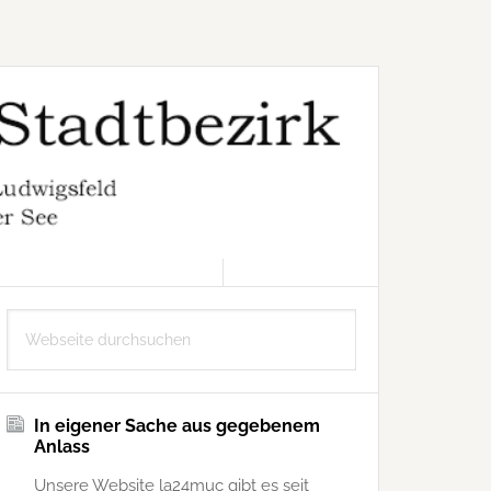
6. AUGUST 2026
Seitenspalte
Webseite
durchsuchen
In eigener Sache aus gegebenem
Anlass
Unsere Website la24muc gibt es seit