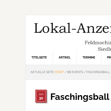
Zur
Zum
Zur
Hauptnavigation
Inhalt
Seitenspalte
springen
springen
springen
TITELSEITE
ARTIKEL
TERMINE
P
AKTUELLE SEITE:
START
/
BB EVENTS
/
FASCHINGSBALL 
Faschingsball
Jan.
30