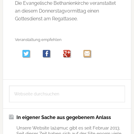
Die Evangelische Bethanienkirche veranstaltet
an diesem Donnerstagvormittag einen
Gottesdienst am Regattasee.
Veranstaltung empfehlen
Seitenspalte
Webseite
durchsuchen
In eigener Sache aus gegebenem Anlass
Unsere Website la24muc gibt es seit Februar 2013.
Seit dieser Zeit haben sich auf der Site enorm viele