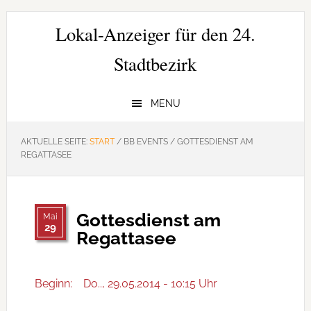
Zur
Zum
Zur
Hauptnavigation
Inhalt
Seitenspalte
Lokal-Anzeiger für den 24.
springen
springen
springen
Stadtbezirk
MENU
AKTUELLE SEITE:
START
/
BB EVENTS
/
GOTTESDIENST AM
REGATTASEE
Gottesdienst am
Mai
29
Regattasee
Beginn:
Do.., 29.05.2014 - 10:15 Uhr