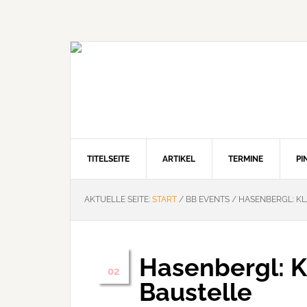
Zur
Zum
Zur
Hauptnavigation
Inhalt
Seitenspalte
springen
springen
springen
TITELSEITE
ARTIKEL
TERMINE
P
AKTUELLE SEITE:
START
/
BB EVENTS
/
HASENBERGL: KL
Hasenbergl: K
Okt.
02
Baustelle