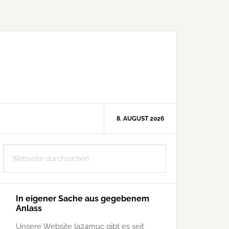
8. AUGUST 2026
Seitenspalte
Webseite
durchsuchen
In eigener Sache aus gegebenem
Anlass
Unsere Website la24muc gibt es seit