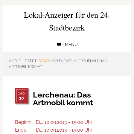
Zur
Zum
Zur
Hauptnavigation
Inhalt
Seitenspalte
Lokal-Anzeiger für den 24.
springen
springen
springen
Stadtbezirk
MENU
AKTUELLE SEITE:
START
/
BB EVENTS
/
LERCHENAU: DAS
ARTMOBIL KOMMT
Lerchenau: Das
Sep.
10
Artmobil kommt
Beginn:
Di.., 10.09.2013 - 15:00 Uhr
Ende:
Di.., 10.09.2013 - 19:00 Uhr