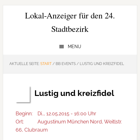
Zur
Zum
Zur
Hauptnavigation
Inhalt
Seitenspalte
Lokal-Anzeiger für den 24.
springen
springen
springen
Stadtbezirk
MENU
AKTUELLE SEITE:
START
/
BB EVENTS
/
LUSTIG UND KREIZFIDEL
Lustig und kreizfidel
Mai
12
Beginn:
Di.., 12.05.2015 - 16:00 Uhr
Ort:
Augustinum München Nord, Weitlstr.
66, Clubraum