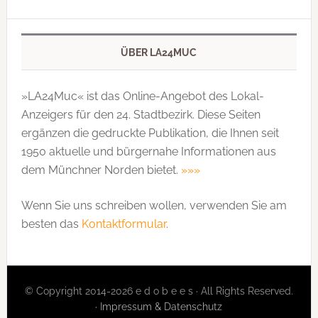
ÜBER LA24MUC
»LA24Muc« ist das Online-Angebot des Lokal-
Anzeigers für den 24. Stadtbezirk. Diese Seiten
ergänzen die gedruckte Publi­kation, die Ihnen seit
1950 aktuelle und bürgernahe Informationen aus
dem Münchner Norden bietet.
»»»
Wenn Sie uns schreiben wollen, verwenden Sie am
besten das
Kontaktformular
.
© Copyright 2014-2026 e d o b e e s · All Rights Reserved.
·
Impressum & Datenschutz