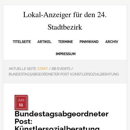
Zur
Zum
Zur
Hauptnavigation
Inhalt
Seitenspalte
Lokal-Anzeiger für den 24.
springen
springen
springen
Stadtbezirk
TITELSEITE
ARTIKEL
TERMINE
PINNWAND
ARCHIV
IMPRESSUM
AKTUELLE SEITE:
START
/
BB EVENTS
/
BUNDESTAGSABGEORDNETER POST: KÜNSTLERSOZIALBERATUNG
Juni
11
Bundestagsabgeordneter
Post:
Künstlersozialberatung