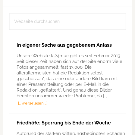
Seitenspalte
Webseite
durchsuchen
In eigener Sache aus gegebenem Anlass
Unsere Website la24muc gibt es seit Februar 2013.
Seit dieser Zeit haben sich auf der Site enorm viele
Fotos angesammelt, fast 13.000. Die
allerallermeisten hat die Redaktion selbst
„geschossen“, das eine oder andere Bild kam mit
einer Pressemitteilung oder per E-Mail in die
Redaktion „geflattert“. Und genau diese Bilder
bereiten uns immer wieder Probleme, da […]
[… weiterlesen …]
Friedhöfe: Sperrung bis Ende der Woche
Aufgrund der starken witterungsbedingten Schäden