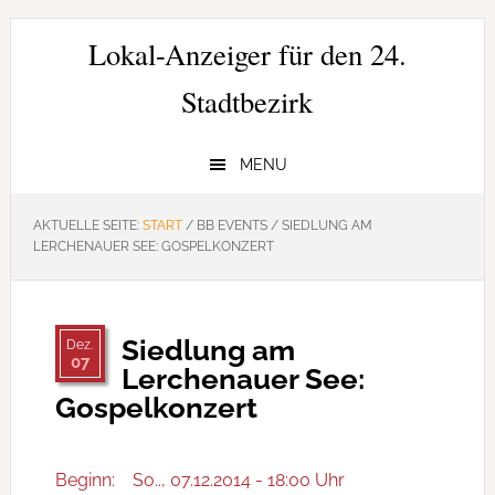
Zur
Zum
Zur
Hauptnavigation
Inhalt
Seitenspalte
Lokal-Anzeiger für den 24.
springen
springen
springen
Stadtbezirk
MENU
AKTUELLE SEITE:
START
/
BB EVENTS
/
SIEDLUNG AM
LERCHENAUER SEE: GOSPELKONZERT
Siedlung am
Dez.
07
Lerchenauer See:
Gospelkonzert
Beginn:
So.., 07.12.2014 - 18:00 Uhr