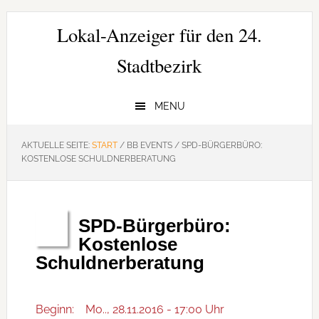
Zur
Zum
Zur
Hauptnavigation
Inhalt
Seitenspalte
Lokal-Anzeiger für den 24.
springen
springen
springen
Stadtbezirk
MENU
AKTUELLE SEITE:
START
/
BB EVENTS
/
SPD-BÜRGERBÜRO:
KOSTENLOSE SCHULDNERBERATUNG
SPD-Bürgerbüro:
Nov.
28
Kostenlose
Schuldnerberatung
Beginn:
Mo.., 28.11.2016 - 17:00 Uhr