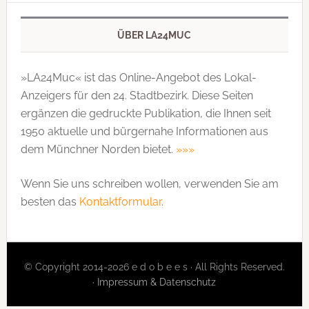
ÜBER LA24MUC
»LA24Muc« ist das Online-Angebot des Lokal-
Anzeigers für den 24. Stadtbezirk. Diese Seiten
ergänzen die gedruckte Publi­kation, die Ihnen seit
1950 aktuelle und bürgernahe Informationen aus
dem Münchner Norden bietet.
»»»
Wenn Sie uns schreiben wollen, verwenden Sie am
besten das
Kontaktformular
.
© Copyright 2014-2026 e d o b e e s · All Rights Reserved.
·
Impressum & Datenschutz