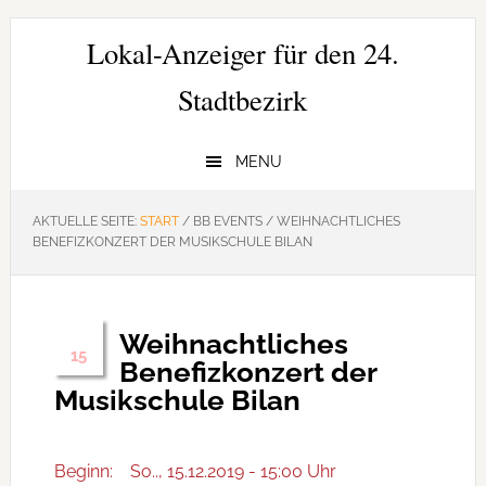
Zur
Zum
Zur
Hauptnavigation
Inhalt
Seitenspalte
Lokal-Anzeiger für den 24.
springen
springen
springen
Stadtbezirk
MENU
AKTUELLE SEITE:
START
/
BB EVENTS
/
WEIHNACHTLICHES
BENEFIZKONZERT DER MUSIKSCHULE BILAN
Weihnachtliches
Dez.
15
Benefizkonzert der
Musikschule Bilan
Beginn:
So.., 15.12.2019 - 15:00 Uhr