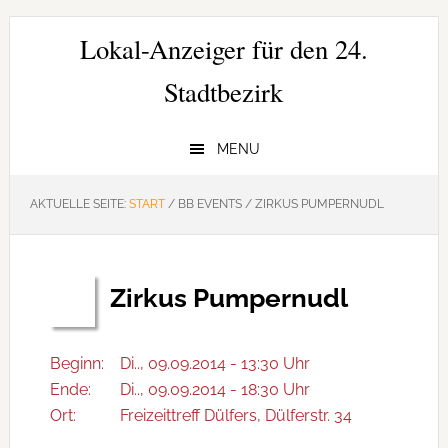
Zur
Zum
Zur
Hauptnavigation
Inhalt
Seitenspalte
Lokal-Anzeiger für den 24.
springen
springen
springen
Stadtbezirk
MENU
AKTUELLE SEITE:
START
/
BB EVENTS
/
ZIRKUS PUMPERNUDL
Zirkus Pumpernudl
Sep.
09
Beginn:
Di.., 09.09.2014 - 13:30 Uhr
Ende:
Di.., 09.09.2014 - 18:30 Uhr
Ort:
Freizeittreff Dülfers, Dülferstr. 34