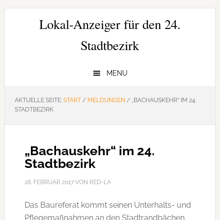
Zur
Zum
Zur
Hauptnavigation
Inhalt
Seitenspalte
Lokal-Anzeiger für den 24.
springen
springen
springen
Stadtbezirk
MENU
AKTUELLE SEITE:
START
/
MELDUNGEN
/
„BACHAUSKEHR“ IM 24.
STADTBEZIRK
„Bachauskehr“ im 24.
Stadtbezirk
28. FEBRUAR 2017
VON
RED-LA
Das Baureferat kommt seinen Unterhalts- und
Pflegemaßnahmen an den Stadtrandbächen