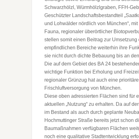
Schwarzhölzl, Würmhölzlgraben, FFH-Gebi
Geschützter Landschaftsbestandteil „Saat
und Lohwälder nördlich von München“, mi
Fauna, regionaler überörtlicher Biotopverb
stellen somit einen Beitrag zur Umsetzung 
empfindlichen Bereiche weiterhin ihre Funk
sie nicht durch dichte Bebauung bis an de
Die auf dem Gebiet des BA 24 bestehenden
wichtige Funktion bei Erholung und Freize
regionaler Grünzug hat auch eine prioritäre 
Frischluftversorgung von München.
Diese oben adressierten Flächen sind für 
aktuellen „Nutzung“ zu erhalten. Da auf 
im Bestand als auch durch geplante Neub
Hochmuttinger Straße bereits jetzt schon d
Baumaßnahmen verfügbaren Flächen weitge
noch eine qualitative Stadtentwicklung er