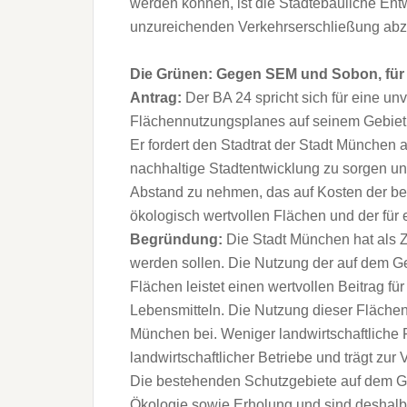
werden können, ist die Städtebauliche E
unzureichenden Verkehrserschließung abz
Die Grünen: Gegen SEM und Sobon, für
Antrag:
Der BA 24 spricht sich für eine u
Flächennutzungsplanes auf seinem Gebiet
Er fordert den Stadtrat der Stadt München a
nachhaltige Stadtentwicklung zu sorgen u
Abstand zu nehmen, das auf Kosten der be
ökologisch wertvollen Flächen und der für 
Begründung:
Die Stadt München hat als Zi
werden sollen. Die Nutzung der auf dem G
Flächen leistet einen wertvollen Beitrag fü
Lebensmitteln. Die Nutzung dieser Flächen
München bei. Weniger landwirtschaftliche 
landwirtschaftlicher Betriebe und trägt zu
Die bestehenden Schutzgebiete auf dem G
Ökologie sowie Erholung und sind deshalb 