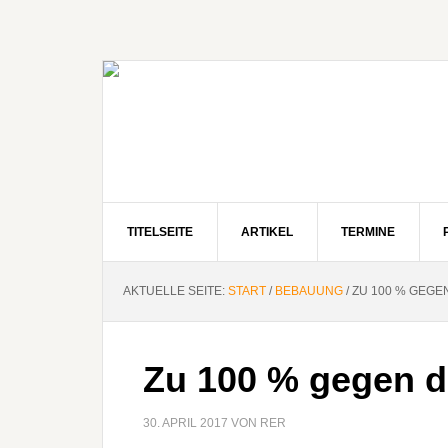
Zur
Zum
Zur
Hauptnavigation
Inhalt
Seitenspalte
springen
springen
springen
TITELSEITE
ARTIKEL
TERMINE
AKTUELLE SEITE:
START
/
BEBAUUNG
/
ZU 100 % GEGEN
Zu 100 % gegen 
30. APRIL 2017
VON
RER