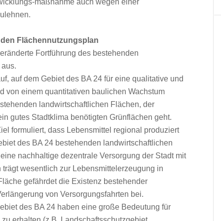
ntwicklungs-maßnahme auch wegen einer
ulehnen.
 den Flächennutzungsplan
nveränderte Fortführung des bestehenden
 aus.
uf, auf dem Gebiet des BA 24 für eine qualitative und
nd von einem quantitativen baulichen Wachstum
stehenden landwirtschaftlichen Flächen, der
ein gutes Stadtklima benötigten Grünflächen geht.
el formuliert, dass Lebensmittel regional produziert
ebiet des BA 24 bestehenden landwirtschaftlichen
r eine nachhaltige dezentrale Versorgung der Stadt mit
 trägt wesentlich zur Lebensmittelerzeugung in
Fläche gefährdet die Existenz bestehender
r Verlängerung von Versorgungsfahrten bei.
ebiet des BA 24 haben eine große Bedeutung für
zu erhalten (z.B. Landschaftsschutzgebiet