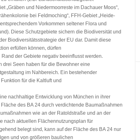
et „Gräben und Niedermoorreste im Dachauer Moos“,
krähenkolonie bei Feldmoching“, FFH-Gebiet „Heide-
t entsprechendem Vorkommen seltener Flora und
und). Diese Schutzgebiete sichern die Biodiversität und
der Biodiversitätsstrategie der EU dar. Damit diese
tion erfüllen können, dürfen
n Rand der Gebiete negativ beeinflusst werden.
 drei Seen haben für die Bewohner eine
itgestaltung im Nahbereich. Ein bestehender
Funktion für die Kaltluft und
eine nachhaltige Entwicklung von München in ihrer
der Fläche des BA 24 durch verdichtende Baumaßnahmen
aumaßnahmen wie an der Ratoldstraße und an der
ie nach aktuellen Flächennutzungsplan für
hend belegt sind, kann auf der Fläche des BA 24 nur
folgen und von größeren baulichen