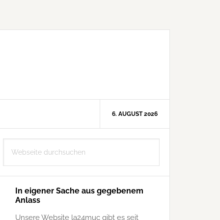
6. AUGUST 2026
Seitenspalte
Webseite
durchsuchen
In eigener Sache aus gegebenem
Anlass
Unsere Website la24muc gibt es seit