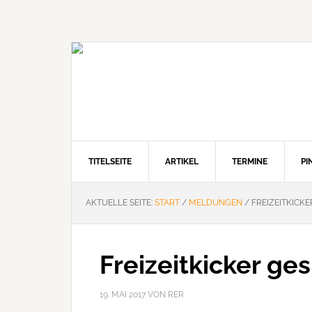
Zur
Zum
Zur
Hauptnavigation
Inhalt
Seitenspalte
springen
springen
springen
TITELSEITE
ARTIKEL
TERMINE
P
AKTUELLE SEITE:
START
/
MELDUNGEN
/
FREIZEITKICK
Freizeitkicker ge
19. MAI 2017
VON
RER