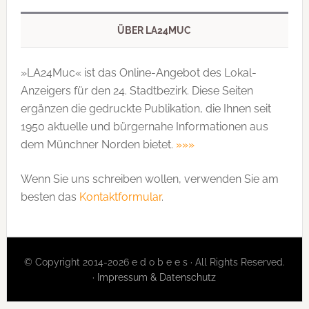
ÜBER LA24MUC
»LA24Muc« ist das Online-Angebot des Lokal-
Anzeigers für den 24. Stadtbezirk. Diese Seiten
ergänzen die gedruckte Publi­kation, die Ihnen seit
1950 aktuelle und bürgernahe Informationen aus
dem Münchner Norden bietet.
»»»
Wenn Sie uns schreiben wollen, verwenden Sie am
besten das
Kontaktformular
.
© Copyright 2014-2026 e d o b e e s · All Rights Reserved.
·
Impressum & Datenschutz