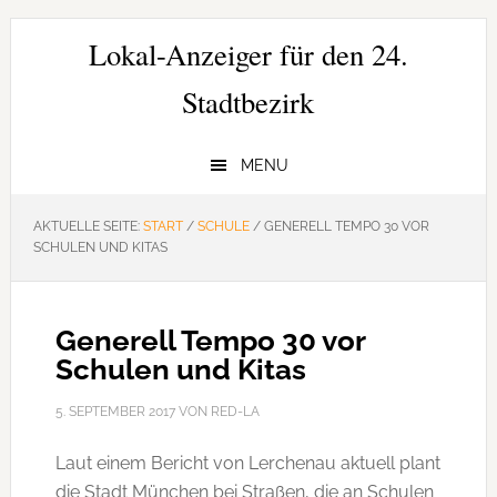
Zur
Zum
Zur
Hauptnavigation
Inhalt
Seitenspalte
Lokal-Anzeiger für den 24.
springen
springen
springen
Stadtbezirk
MENU
AKTUELLE SEITE:
START
/
SCHULE
/
GENERELL TEMPO 30 VOR
SCHULEN UND KITAS
Generell Tempo 30 vor
Schulen und Kitas
5. SEPTEMBER 2017
VON
RED-LA
Laut einem Bericht von Lerchenau aktuell plant
die Stadt München bei Straßen, die an Schulen