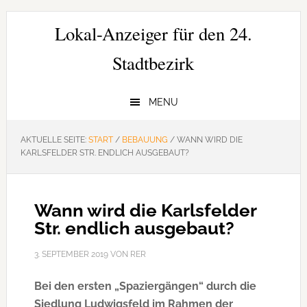
Zur
Zum
Zur
Hauptnavigation
Inhalt
Seitenspalte
Lokal-Anzeiger für den 24.
springen
springen
springen
Stadtbezirk
MENU
AKTUELLE SEITE:
START
/
BEBAUUNG
/
WANN WIRD DIE
KARLSFELDER STR. ENDLICH AUSGEBAUT?
Wann wird die Karlsfelder
Str. endlich ausgebaut?
3. SEPTEMBER 2019
VON
RER
Bei den ersten „Spaziergängen“ durch die
Siedlung Ludwigsfeld im Rahmen der