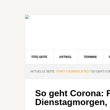
Zur
Zum
Zur
Hauptnavigation
Inhalt
Seitenspalte
springen
springen
springen
TITELSEITE
ARTIKEL
TERMINE
AKTUELLE SEITE:
START
/
VERMISCHTES
/
SO GEHT CO
So geht Corona: 
Dienstagmorgen, 