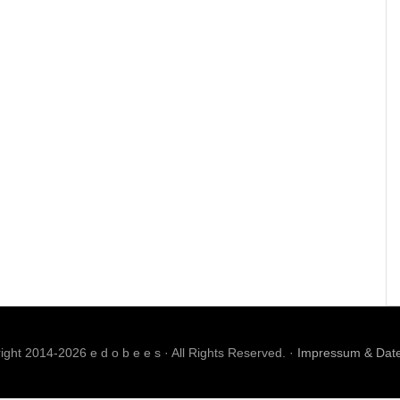
ght 2014-2026 e d o b e e s · All Rights Reserved. ·
Impressum & Dat