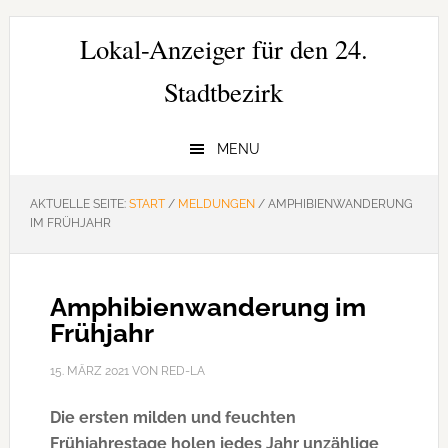
Zur
Zum
Zur
Hauptnavigation
Inhalt
Seitenspalte
Lokal-Anzeiger für den 24.
springen
springen
springen
Stadtbezirk
MENU
AKTUELLE SEITE:
START
/
MELDUNGEN
/
AMPHIBIENWANDERUNG
IM FRÜHJAHR
Amphibienwanderung im
Frühjahr
15. MÄRZ 2021
VON
RED-LA
Die ersten milden und feuchten
Frühjahrestage holen jedes Jahr unzählige