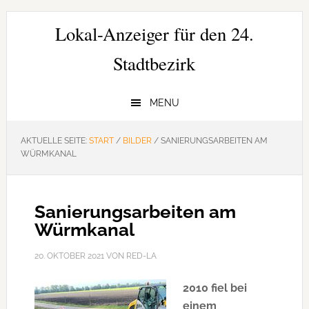
Zur
Zum
Zur
Hauptnavigation
Inhalt
Seitenspalte
Lokal-Anzeiger für den 24.
springen
springen
springen
Stadtbezirk
MENU
AKTUELLE SEITE:
START
/
BILDER
/
SANIERUNGSARBEITEN AM
WÜRMKANAL
Sanierungsarbeiten am
Würmkanal
20. OKTOBER 2021
VON
RED-LA
2010 fiel bei
einem