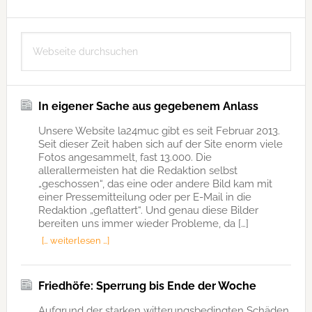
Seitenspalte
Webseite
durchsuchen
In eigener Sache aus gegebenem Anlass
Unsere Website la24muc gibt es seit Februar 2013.
Seit dieser Zeit haben sich auf der Site enorm viele
Fotos angesammelt, fast 13.000. Die
allerallermeisten hat die Redaktion selbst
„geschossen“, das eine oder andere Bild kam mit
einer Pressemitteilung oder per E-Mail in die
Redaktion „geflattert“. Und genau diese Bilder
bereiten uns immer wieder Probleme, da […]
[… weiterlesen …]
Friedhöfe: Sperrung bis Ende der Woche
Aufgrund der starken witterungsbedingten Schäden