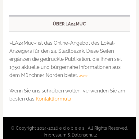
ÜBER LA24MUC
»LA24Muc« ist das Online-Angebot des Lokal-
Anzeigers für den 24. Stadtbezirk. Diese Seiten
ergänzen die gedruckte Publi­kation, die Ihnen seit
1950 aktuelle und bürgernahe Informationen aus
dem Münchner Norden bietet.
»»»
Wenn Sie uns schreiben wollen, verwenden Sie am
besten das
Kontaktformular
.
© Copyright 2014-2026 e d o b e e s · All Rights Reserved.
·
Impressum & Datenschutz