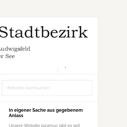
7. AUGUST 2026
Seitenspalte
Webseite
durchsuchen
In eigener Sache aus gegebenem
Anlass
Unsere Website la24muc gibt es seit