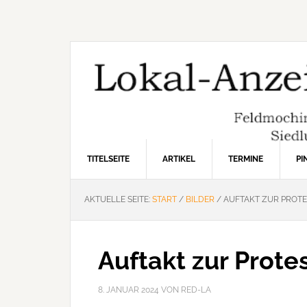
Zur
Zum
Zur
Hauptnavigation
Inhalt
Seitenspalte
springen
springen
springen
TITELSEITE
ARTIKEL
TERMINE
P
AKTUELLE SEITE:
START
/
BILDER
/
AUFTAKT ZUR PROT
Auftakt zur Prot
8. JANUAR 2024
VON
RED-LA