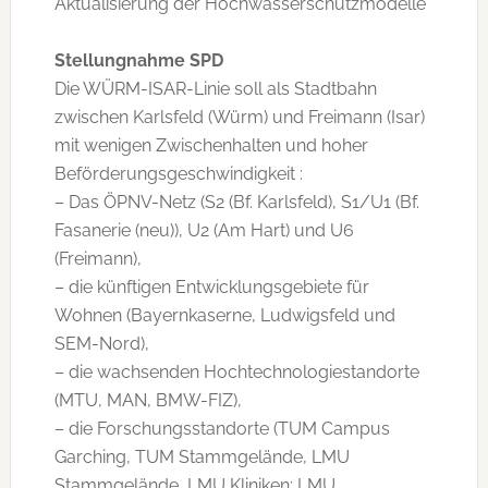
Aktualisierung der Hochwasserschutzmodelle
Stellungnahme SPD
Die WÜRM-ISAR-Linie soll als Stadtbahn
zwischen Karlsfeld (Würm) und Freimann (Isar)
mit wenigen Zwischenhalten und hoher
Beförderungsgeschwindigkeit :
– Das ÖPNV-Netz (S2 (Bf. Karlsfeld), S1/U1 (Bf.
Fasanerie (neu)), U2 (Am Hart) und U6
(Freimann),
– die künftigen Entwicklungsgebiete für
Wohnen (Bayernkaserne, Ludwigsfeld und
SEM-Nord),
– die wachsenden Hochtechnologiestandorte
(MTU, MAN, BMW-FIZ),
– die Forschungsstandorte (TUM Campus
Garching, TUM Stammgelände, LMU
Stammgelände, LMU Kliniken; LMU