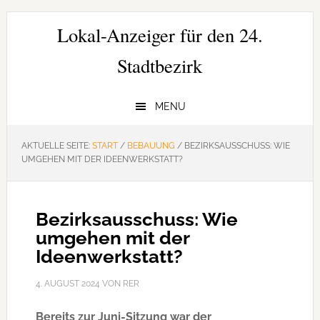
Zur
Zum
Zur
Hauptnavigation
Inhalt
Seitenspalte
Lokal-Anzeiger für den 24.
springen
springen
springen
Stadtbezirk
MENU
AKTUELLE SEITE:
START
/
BEBAUUNG
/
BEZIRKSAUSSCHUSS: WIE
UMGEHEN MIT DER IDEENWERKSTATT?
Bezirksausschuss: Wie
umgehen mit der
Ideenwerkstatt?
4. AUGUST 2024
VON
RER
Bereits zur Juni-Sitzung war der