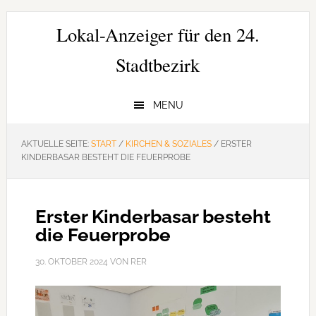
Zur
Zum
Zur
Hauptnavigation
Inhalt
Seitenspalte
Lokal-Anzeiger für den 24.
springen
springen
springen
Stadtbezirk
MENU
AKTUELLE SEITE:
START
/
KIRCHEN & SOZIALES
/
ERSTER
KINDERBASAR BESTEHT DIE FEUERPROBE
Erster Kinderbasar besteht
die Feuerprobe
30. OKTOBER 2024
VON
RER