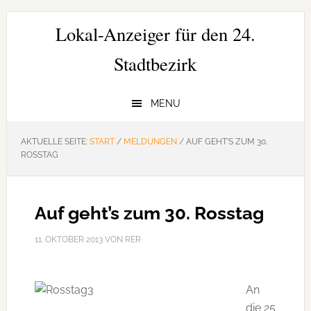
Zur
Zum
Zur
Hauptnavigation
Inhalt
Seitenspalte
Lokal-Anzeiger für den 24.
springen
springen
springen
Stadtbezirk
MENU
AKTUELLE SEITE:
START
/
MELDUNGEN
/
AUF GEHT’S ZUM 30.
ROSSTAG
Auf geht’s zum 30. Rosstag
11. OKTOBER 2013
VON
RER
An
die 25