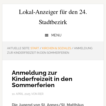
Zur
Zum
Zur
Hauptnavigation
Inhalt
Seitenspalte
Lokal-Anzeiger für den 24.
springen
springen
springen
Stadtbezirk
MENU
AKTUELLE SEITE:
START
/
KIRCHEN & SOZIALES
/
ANMELDUNG
ZUR KINDERFREIZEIT IN DEN SOMMERFERIEN
Anmeldung zur
Kinderfreizeit in den
Sommerferien
10. APRIL 2025
VON
RER
Die Jugend von St. Agnes/St. Matthäus