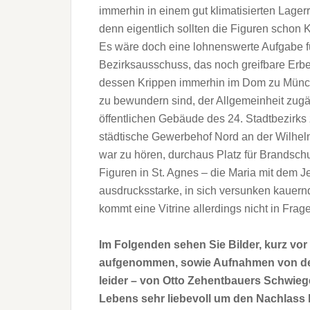
immerhin in einem gut klimatisierten Lager
denn eigentlich sollten die Figuren schon 
Es wäre doch eine lohnenswerte Aufgabe 
Bezirksausschuss, das noch greifbare Erb
dessen Krippen immerhin im Dom zu Münche
zu bewundern sind, der Allgemeinheit zugä
öffentlichen Gebäude des 24. Stadtbezirks
städtische Gewerbehof Nord an der Wilhelm
war zu hören, durchaus Platz für Brandsch
Figuren in St. Agnes – die Maria mit dem J
ausdrucksstarke, in sich versunken kauern
kommt eine Vitrine allerdings nicht in Fra
Im Folgenden sehen Sie Bilder, kurz vo
aufgenommen, sowie Aufnahmen von den 
leider – von Otto Zehentbauers Schwieg
Lebens sehr liebevoll um den Nachlass 