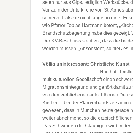
seien nur aus Gips, lediglich Werkstücke,
Vorraum der Unterkirche von St. Agnes abg
seinerzeit, als sie nicht länger in einer 
wie Pfarrer Tobias Hartmann betont, „Kirch
Brandschutzbegehung habe dies gezeigt. W
Der KV-Beschluss sieht vor, dass die beid
werden müssen. „Ansonsten“, so hieß es i
Völlig uninteressant: Christliche Kunst
Nun hat christl
multikulturellen Gesellschaft einen schwe
Migrationshintergrund und gehört damit z
von den verbliebenen autochthonen Deutsch
Kirchen – bei der Pfarrverbandsversamml
gewesen, dass in München heute gerade no
weiter abnehmend, so die erzbischöfliche
Das Schwinden der Gläubigen wird in den