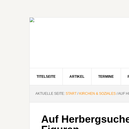
Zur
Zum
Zur
Hauptnavigation
Inhalt
Seitenspalte
springen
springen
springen
TITELSEITE
ARTIKEL
TERMINE
AKTUELLE SEITE:
START
/
KIRCHEN & SOZIALES
/
AUF H
Auf Herbergsuche