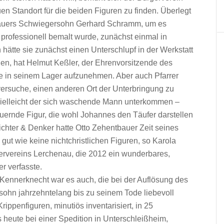
n Standort für die beiden Figuren zu finden. Überlegt
tbauers Schwiegersohn Gerhard Schramm, um es
professionell bemalt wurde, zunächst einmal in
hätte sie zunächst einen Unterschlupf in der Werkstatt
hen, hat Helmut Keßler, der Ehrenvorsitzende des
sie in seinem Lager aufzunehmen. Aber auch Pfarrer
versuche, einen anderen Ort der Unterbringung zu
 vielleicht der sich waschende Mann unterkommen –
auernde Figur, die wohl Johannes den Täufer darstellen
Dichter & Denker hatte Otto Zehentbauer Zeit seines
gut wie keine nichtchristlichen Figuren, so Karola
ervereins Lerchenau, die 2012 ein wunderbares,
r verfasste.
Kennerknecht war es auch, die bei der Auflösung des
sohn jahrzehntelang bis zu seinem Tode liebevoll
rippenfiguren, minutiös inventarisiert, in 25
 heute bei einer Spedition in Unterschleißheim,