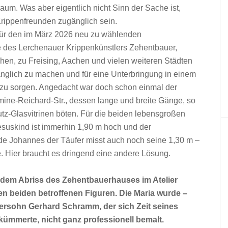
raum. Was aber eigentlich nicht Sinn der Sache ist,
Krippenfreunden zugänglich sein.
für den im März 2026 neu zu wählenden
e des Lerchenauer Krippenkünstlers Zehentbauer,
n, zu Freising, Aachen und vielen weiteren Städten
nglich zu machen und für eine Unterbringung in einem
 zu sorgen. Angedacht war doch schon einmal der
ine-Reichard-Str., dessen lange und breite Gänge, so
utz-Glasvitrinen böten. Für die beiden lebensgroßen
esuskind ist immerhin 1,90 m hoch und der
de Johannes der Täufer misst auch noch seine 1,30 m –
ge. Hier braucht es dringend eine andere Lösung.
r dem Abriss des Zehentbauerhauses im Atelier
beiden betroffenen Figuren. Die Maria wurde –
ersohn Gerhard Schramm, der sich Zeit seines
kümmerte, nicht ganz professionell bemalt.