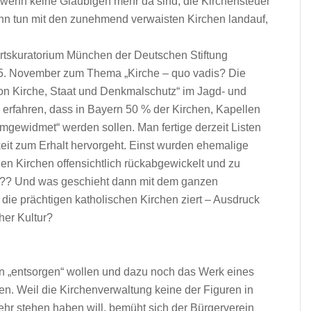
 wenn keine Gläubigen mehr da sind, die Kirchensteuer
ann tun mit den zunehmend verwaisten Kirchen landauf,
Ortskuratorium München der Deutschen Stiftung
5. November zum Thema „Kirche – quo vadis? Die
on Kirche, Staat und Denkmalschutz“ im Jagd- und
erfahren, dass in Bayern 50 % der Kirchen, Kapellen
umgewidmet“ werden sollen. Man fertige derzeit Listen
keit zum Erhalt hervorgeht. Einst wurden ehemalige
en Kirchen offensichtlich rückabgewickelt und zu
??? Und was geschieht dann mit dem ganzen
h die prächtigen katholischen Kirchen ziert – Ausdruck
her Kultur?
en „entsorgen“ wollen und dazu noch das Werk eines
n. Weil die Kirchenverwaltung keine der Figuren in
hr stehen haben will, bemüht sich der Bürgerverein