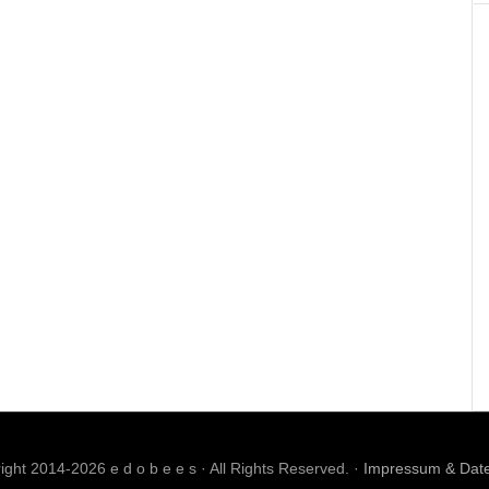
ght 2014-2026 e d o b e e s · All Rights Reserved. ·
Impressum & Dat