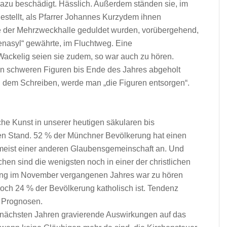
 dazu beschädigt. Hässlich. Außerdem ständen sie, im
estellt, als Pfarrer Johannes Kurzydem ihnen
Ecke der Mehrzweckhalle geduldet wurden, vorübergehend,
enasyl“ gewährte, im Fluchtweg. Eine
ackelig seien sie zudem, so war auch zu hören.
en schweren Figuren bis Ende des Jahres abgeholt
n dem Schreiben, werde man „die Figuren entsorgen“.
iche Kunst in unserer heutigen säkularen bis
ren Stand. 52 % der Münchner Bevölkerung hat einen
umeist einer anderen Glaubensgemeinschaft an. Und
en sind die wenigsten noch in einer der christlichen
ung im November vergangenen Jahres war zu hören
ch 24 % der Bevölkerung katholisch ist. Tendenz
n Prognosen.
 nächsten Jahren gravierende Auswirkungen auf das