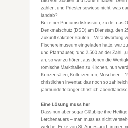
Bild von Städten und Dörfern haben. Denn
zahlen, und Priester sowieso nicht, was d
landab?
Bei einer Podiumsdiskussion, zu der das 
Denkmalschutz (DSD) am Dienstag, den 2
Zukunft sakraler Bauten – Verantwortung v
Fischereimuseum eingeladen hatte, war zu 
und Pfarrhäuser, rund 2.500 an der Zahl, „
an, so war zu hören, aus denen die Wertig
römische Markthallen zu Kirchen, nun werd
Konzertsälen, Kulturzentren, Moscheen…
christlichen Inventar, das noch so zahlreic
jahrhundertelanger christlich-abendländisc
Eine Lösung muss her
Dass nun aber sogar Gläubige ihre Heilig
Lerchenauers – man muss es nicht verstehe
welcher Ecke von St. Agnes auch immer me