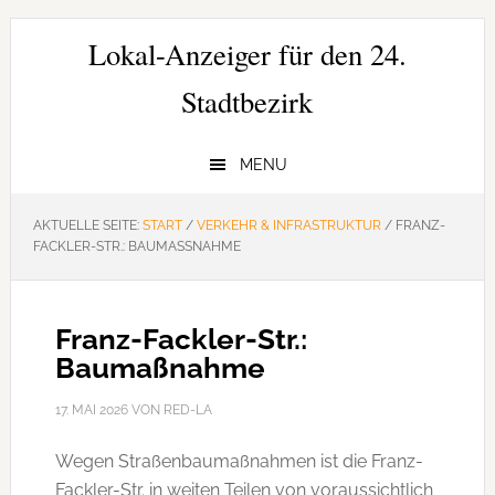
Zur
Zum
Zur
Hauptnavigation
Inhalt
Seitenspalte
Lokal-Anzeiger für den 24.
springen
springen
springen
Stadtbezirk
MENU
AKTUELLE SEITE:
START
/
VERKEHR & INFRASTRUKTUR
/
FRANZ-
FACKLER-STR.: BAUMASSNAHME
Franz-Fackler-Str.:
Baumaßnahme
17. MAI 2026
VON
RED-LA
Wegen Straßenbaumaßnahmen ist die Franz-
Fackler-Str. in weiten Teilen von voraussichtlich