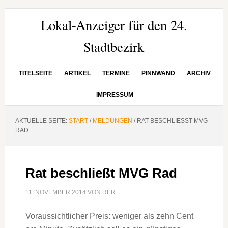
Zur
Zum
Zur
Hauptnavigation
Inhalt
Seitenspalte
Lokal-Anzeiger für den 24.
springen
springen
springen
Stadtbezirk
TITELSEITE
ARTIKEL
TERMINE
PINNWAND
ARCHIV
IMPRESSUM
AKTUELLE SEITE:
START
/
MELDUNGEN
/
RAT BESCHLIESST MVG R
AD
Rat beschließt MVG Rad
11. NOVEMBER 2014
VON
RER
Voraussichtlicher Preis: weniger als zehn Cent