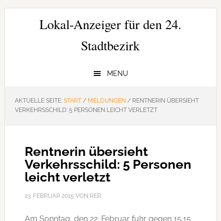
Zur
Zum
Zur
Hauptnavigation
Inhalt
Seitenspalte
Lokal-Anzeiger für den 24.
springen
springen
springen
Stadtbezirk
MENU
AKTUELLE SEITE:
START
/
MELDUNGEN
/
RENTNERIN ÜBERSIEHT
VERKEHRSSCHILD: 5 PERSONEN LEICHT VERLETZT
Rentnerin übersieht
Verkehrsschild: 5 Personen
leicht verletzt
23. FEBRUAR 2015
VON
RER
Am Sonntag, den 22. Februar fuhr gegen 15.15