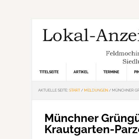
Zur
Zum
Zur
Hauptnavigation
Inhalt
Seitenspalte
springen
springen
springen
TITELSEITE
ARTIKEL
TERMINE
P
AKTUELLE SEITE:
START
/
MELDUNGEN
/
MÜNCHNER GRÜ
Münchner Grüngür
Krautgarten-Parz