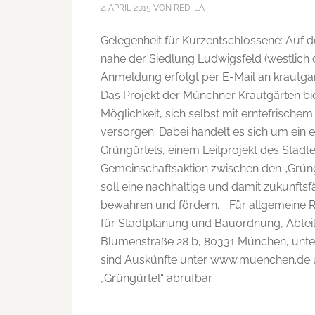
2. APRIL 2015
VON
RED-LA
Gelegenheit für Kurzentschlossene: Auf 
nahe der Siedlung Ludwigsfeld (westlich de
Anmeldung erfolgt per E-Mail an krautg
Das Projekt der Münchner Krautgärten bi
Möglichkeit, sich selbst mit erntefrisc
versorgen. Dabei handelt es sich um ein
Grüngürtels, einem Leitprojekt des Stadt
Gemeinschaftsaktion zwischen den „Grün
soll eine nachhaltige und damit zukunfts
bewahren und fördern. Für allgemeine R
für Stadtplanung und Bauordnung, Abteil
Blumenstraße 28 b, 80331 München, unter
sind Auskünfte unter www.muenchen.de un
„Grüngürtel“ abrufbar.