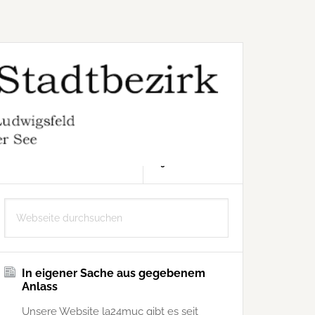
9. AUGUST 2026
Seitenspalte
Webseite
durchsuchen
In eigener Sache aus gegebenem
Anlass
Unsere Website la24muc gibt es seit