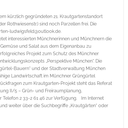
dem kürzlich gegründeten 21. Krautgartenstandort
r Rothwiesenstr.) sind noch Parzellen frei. Die
arten-ludwigsfeld@outlook.de.
etet interessierten Münchnerinnen und Münchnern die
hem Gemüse und Salat aus dem Eigenanbau zu
 erfolgreiches Projekt zum Schutz des Münchner
entwicklungskonzepts „Perspektive München“. Die
gürtel-Bauern“ und der Stadtverwaltung München
fähige Landwirtschaft im Münchner Grüngürtel
ückfragen zum Krautgarten-Projekt steht das Referat
ung II/5 – Grün- und Freiraumplanung,
 Telefon 2 33-2 61 46 zur Verfügung. Im Internet
d weiter über die Suchbegriffe „Krautgärten“ oder