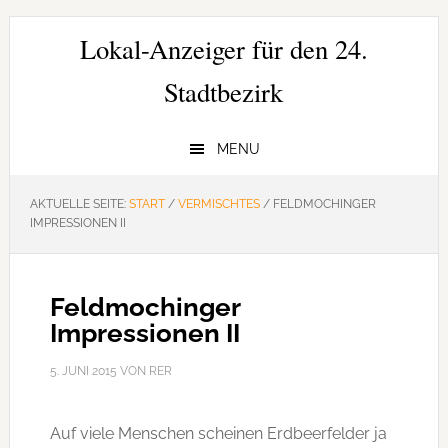
Zur
Zum
Zur
Hauptnavigation
Inhalt
Seitenspalte
Lokal-Anzeiger für den 24.
springen
springen
springen
Stadtbezirk
MENU
AKTUELLE SEITE:
START
/
VERMISCHTES
/
FELDMOCHINGER
IMPRESSIONEN II
Feldmochinger
Impressionen II
5. JUNI 2015
VON
RER
Auf viele Menschen scheinen Erdbeerfelder ja