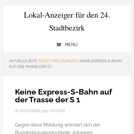
Zur
Zum
Zur
Hauptnavigation
Inhalt
Seitenspalte
Lokal-Anzeiger für den 24.
springen
springen
springen
Stadtbezirk
MENU
AKTUELLE SEITE:
START
/
MELDUNGEN
/
KEINE EXPRESS-S-BAHN
AUF DER TRASSE DER S 1
Keine Express-S-Bahn auf
der Trasse der S 1
18. NOVEMBER 2015
VON
RER
Gegen diese Meldung wenden sich der
Bundestagsabgeordnete Johannes