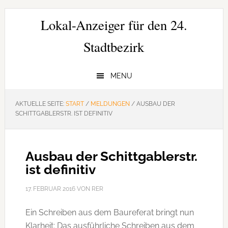
Zur
Zum
Zur
Hauptnavigation
Inhalt
Seitenspalte
Lokal-Anzeiger für den 24.
springen
springen
springen
Stadtbezirk
MENU
AKTUELLE SEITE:
START
/
MELDUNGEN
/
AUSBAU DER
SCHITTGABLERSTR. IST DEFINITIV
Ausbau der Schittgablerstr.
ist definitiv
17. FEBRUAR 2016
VON
RER
Ein Schreiben aus dem Baureferat bringt nun
Klarheit: Das ausführliche Schreiben aus dem