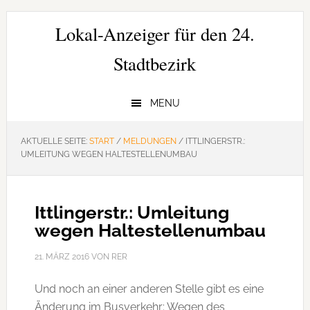
Zur
Zum
Zur
Hauptnavigation
Inhalt
Seitenspalte
Lokal-Anzeiger für den 24.
springen
springen
springen
Stadtbezirk
MENU
AKTUELLE SEITE:
START
/
MELDUNGEN
/
ITTLINGERSTR.:
UMLEITUNG WEGEN HALTESTELLENUMBAU
Ittlingerstr.: Umleitung
wegen Haltestellenumbau
21. MÄRZ 2016
VON
RER
Und noch an einer anderen Stelle gibt es eine
Änderung im Busverkehr: Wegen des