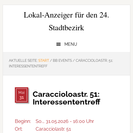
Zur
Zum
Zur
Hauptnavigation
Inhalt
Seitenspalte
Lokal-Anzeiger für den 24.
springen
springen
springen
Stadtbezirk
MENU
AKTUELLE SEITE:
START
/
BB EVENTS
/
CARACCIOLOASTR. 51:
INTERESSENTENTREFF
Caraccioloastr. 51:
Mai
31
Interessententreff
Beginn:
So.., 31.05.2026 - 16:00 Uhr
Ort:
Caracciolastr. 51