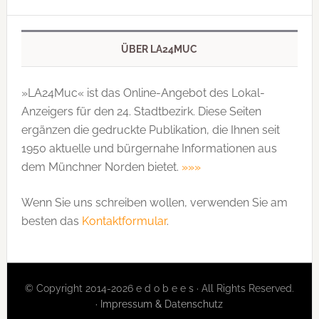
ÜBER LA24MUC
»LA24Muc« ist das Online-Angebot des Lokal-
Anzeigers für den 24. Stadtbezirk. Diese Seiten
ergänzen die gedruckte Publi­kation, die Ihnen seit
1950 aktuelle und bürgernahe Informationen aus
dem Münchner Norden bietet.
»»»
Wenn Sie uns schreiben wollen, verwenden Sie am
besten das
Kontaktformular
.
© Copyright 2014-2026 e d o b e e s · All Rights Reserved.
·
Impressum & Datenschutz