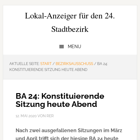
Zur
Zum
Zur
Hauptnavigation
Inhalt
Seitenspalte
Lokal-Anzeiger für den 24.
springen
springen
springen
Stadtbezirk
MENU
AKTUELLE SEITE:
START
/
BEZIRKSAUSSCHUSS
/
BA 24:
KONSTITUIERENDE SITZUNG HEUTE ABEND
BA 24: Konstituierende
Sitzung heute Abend
12. MAI 2020
VON
RER
Nach zwei ausgefallenen Sitzungen im März
und April trifft sich der hiesige BA 24 heute