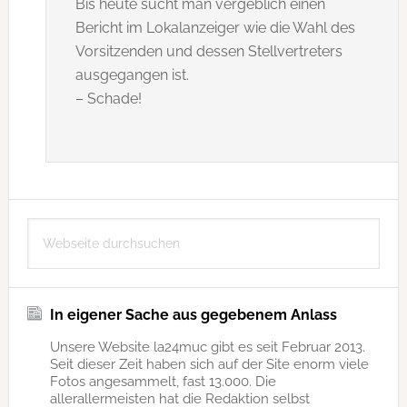
Bis heute sucht man vergeblich einen
Bericht im Lokalanzeiger wie die Wahl des
Vorsitzenden und dessen Stellvertreters
ausgegangen ist.
– Schade!
Seitenspalte
Webseite
durchsuchen
In eigener Sache aus gegebenem Anlass
Unsere Website la24muc gibt es seit Februar 2013.
Seit dieser Zeit haben sich auf der Site enorm viele
Fotos angesammelt, fast 13.000. Die
allerallermeisten hat die Redaktion selbst