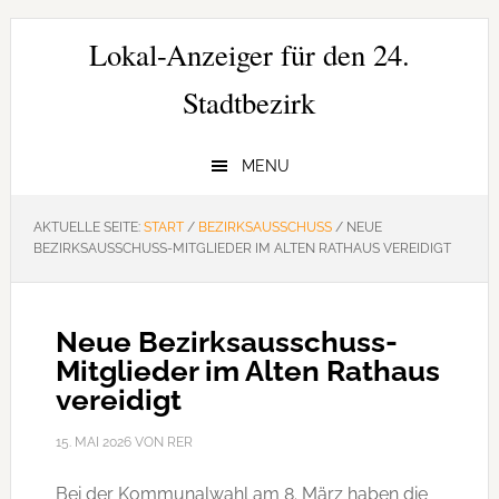
Zur
Zum
Zur
Hauptnavigation
Inhalt
Seitenspalte
Lokal-Anzeiger für den 24.
springen
springen
springen
Stadtbezirk
MENU
AKTUELLE SEITE:
START
/
BEZIRKSAUSSCHUSS
/
NEUE
BEZIRKSAUSSCHUSS-MITGLIEDER IM ALTEN RATHAUS VEREIDIGT
Neue Bezirksausschuss-
Mitglieder im Alten Rathaus
vereidigt
15. MAI 2026
VON
RER
Bei der Kommunalwahl am 8. März haben die