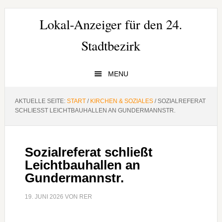
Zur
Zum
Zur
Hauptnavigation
Inhalt
Seitenspalte
Lokal-Anzeiger für den 24.
springen
springen
springen
Stadtbezirk
MENU
AKTUELLE SEITE:
START
/
KIRCHEN & SOZIALES
/
SOZIALREFERAT
SCHLIESST LEICHTBAUHALLEN AN GUNDERMANNSTR.
Sozialreferat schließt
Leichtbauhallen an
Gundermannstr.
19. JUNI 2026
VON
RER