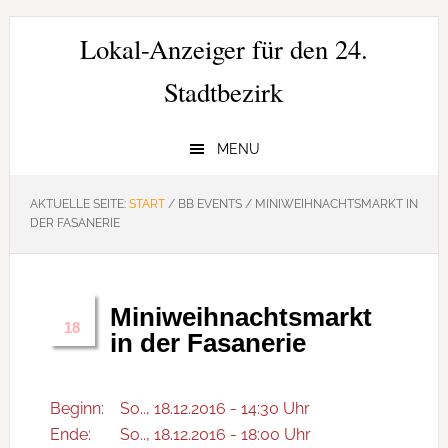
Zur
Zum
Zur
Hauptnavigation
Inhalt
Seitenspalte
Lokal-Anzeiger für den 24.
springen
springen
springen
Stadtbezirk
MENU
AKTUELLE SEITE:
START
/
BB EVENTS
/
MINIWEIHNACHTSMARKT IN
DER FASANERIE
Miniweihnachtsmarkt
Dez.
18
in der Fasanerie
Beginn:
So.., 18.12.2016 - 14:30 Uhr
Ende:
So.., 18.12.2016 - 18:00 Uhr