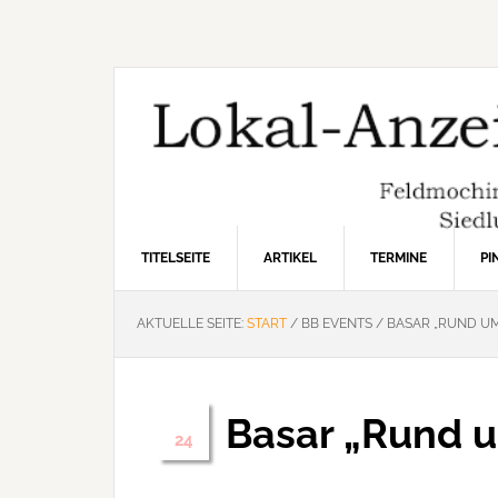
Zur
Zum
Zur
Hauptnavigation
Inhalt
Seitenspalte
springen
springen
springen
TITELSEITE
ARTIKEL
TERMINE
P
AKTUELLE SEITE:
START
/
BB EVENTS
/
BASAR „RUND UM
Basar „Rund 
Okt.
24