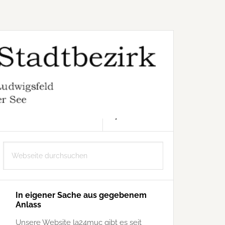
7. AUGUST 2026
Seitenspalte
Webseite
durchsuchen
In eigener Sache aus gegebenem
Anlass
Unsere Website la24muc gibt es seit