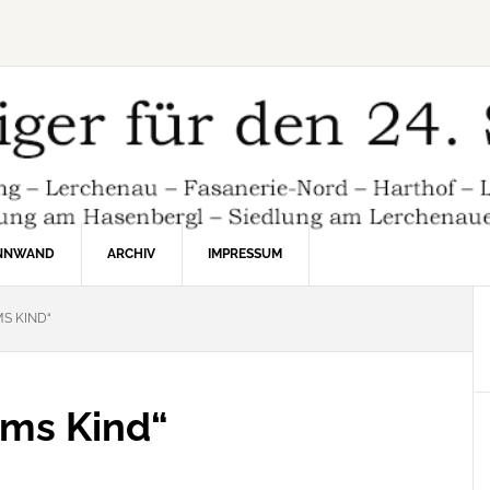
INNWAND
ARCHIV
IMPRESSUM
S KIND“
ums Kind“