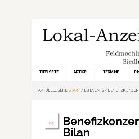
Zur
Zum
Zur
Hauptnavigation
Inhalt
Seitenspalte
springen
springen
springen
TITELSEITE
ARTIKEL
TERMINE
P
AKTUELLE SEITE:
START
/
BB EVENTS
/
BENEFIZKONZERT
Benefizkonzer
Nov.
24
Bilan