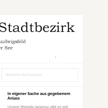
7. AUGUST 2026
Seitenspalte
Webseite
durchsuchen
In eigener Sache aus gegebenem
Anlass
Unsere Website la24muc gibt es seit