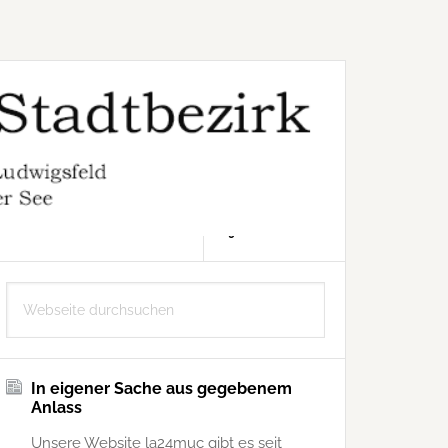
9. AUGUST 2026
Seitenspalte
Webseite
durchsuchen
In eigener Sache aus gegebenem
Anlass
Unsere Website la24muc gibt es seit