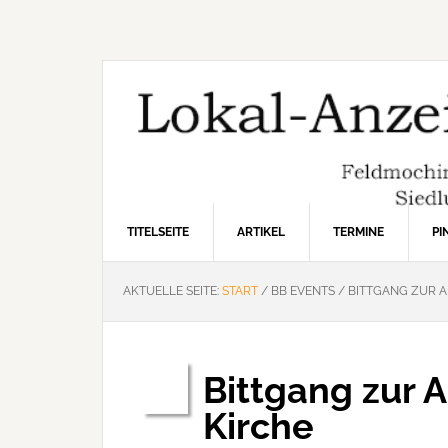
Zur
Zum
Zur
Hauptnavigation
Inhalt
Seitenspalte
springen
springen
springen
TITELSEITE
ARTIKEL
TERMINE
P
AKTUELLE SEITE:
START
/
BB EVENTS
/
BITTGANG ZUR A
Bittgang zur A
Mai
09
Kirche