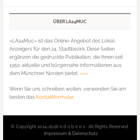
ÜBER LA24MUC
»LA24Muc« ist das Online-Angebot des Lokal-
Anzeigers für den 24. Stadtbezirk. Diese Seiten
ergänzen die gedruckte Publi­kation, die Ihnen seit
1950 aktuelle und bürgernahe Informationen aus
dem Münchner Norden bietet.
»»»
Wenn Sie uns schreiben wollen, verwenden Sie am
besten das
Kontaktformular
.
© Copyright 2014-2026 e d o b e e s · All Rights Reserved.
·
Impressum & Datenschutz