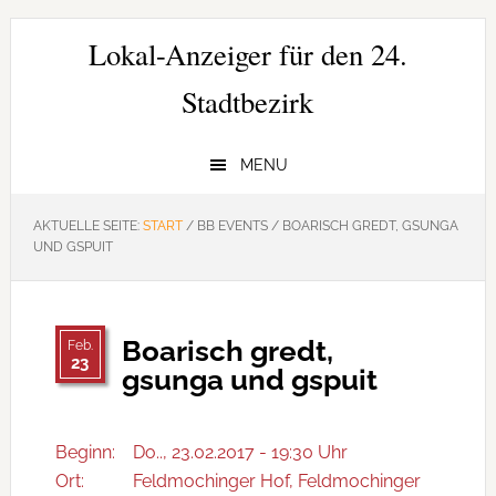
Zur
Zum
Zur
Hauptnavigation
Inhalt
Seitenspalte
Lokal-Anzeiger für den 24.
springen
springen
springen
Stadtbezirk
MENU
AKTUELLE SEITE:
START
/
BB EVENTS
/
BOARISCH GREDT, GSUNGA
UND GSPUIT
Boarisch gredt,
Feb.
23
gsunga und gspuit
Beginn:
Do.., 23.02.2017 - 19:30 Uhr
Ort:
Feldmochinger Hof, Feldmochinger