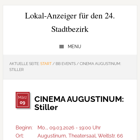
Zur
Zum
Zur
Hauptnavigation
Inhalt
Seitenspalte
Lokal-Anzeiger für den 24.
springen
springen
springen
Stadtbezirk
MENU
AKTUELLE SEITE:
START
/
BB EVENTS
/
CINEMA AUGUSTINUM:
STILLER
CINEMA AUGUSTINUM:
März
09
Stiller
Beginn:
Mo.., 09.03.2026 - 19:00 Uhr
Ort:
Augustinum, Theatersaal, Weitlstr. 66