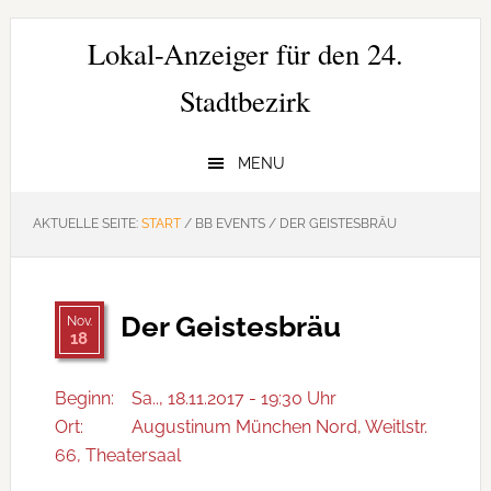
Zur
Zum
Zur
Hauptnavigation
Inhalt
Seitenspalte
Lokal-Anzeiger für den 24.
springen
springen
springen
Stadtbezirk
MENU
AKTUELLE SEITE:
START
/
BB EVENTS
/
DER GEISTESBRÄU
Der Geistesbräu
Nov.
18
Beginn:
Sa.., 18.11.2017 - 19:30 Uhr
Ort:
Augustinum München Nord, Weitlstr.
66, Theatersaal