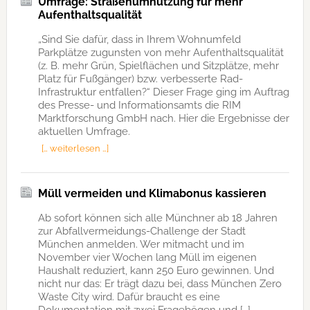
Umfrage: Straßenumnutzung für mehr
Aufenthaltsqualität
„Sind Sie dafür, dass in Ihrem Wohnumfeld
Parkplätze zugunsten von mehr Aufenthaltsqualität
(z. B. mehr Grün, Spielflächen und Sitzplätze, mehr
Platz für Fußgänger) bzw. verbesserte Rad-
Infrastruktur entfallen?“ Dieser Frage ging im Auftrag
des Presse- und Informationsamts die RIM
Marktforschung GmbH nach. Hier die Ergebnisse der
aktuellen Umfrage.
[… weiterlesen …]
Müll vermeiden und Klimabonus kassieren
Ab sofort können sich alle Münchner ab 18 Jahren
zur Abfallvermeidungs-Challenge der Stadt
München anmelden. Wer mitmacht und im
November vier Wochen lang Müll im eigenen
Haushalt reduziert, kann 250 Euro gewinnen. Und
nicht nur das: Er trägt dazu bei, dass München Zero
Waste City wird. Dafür braucht es eine
Dokumentation mit zwei Fragebögen und […]