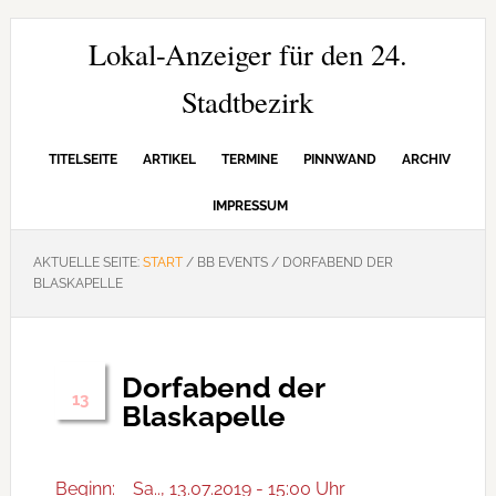
Zur
Zum
Zur
Hauptnavigation
Inhalt
Seitenspalte
Lokal-Anzeiger für den 24.
springen
springen
springen
Stadtbezirk
TITELSEITE
ARTIKEL
TERMINE
PINNWAND
ARCHIV
IMPRESSUM
AKTUELLE SEITE:
START
/
BB EVENTS
/
DORFABEND DER
BLASKAPELLE
Dorfabend der
Juli
13
Blaskapelle
Beginn:
Sa.., 13.07.2019 - 15:00 Uhr