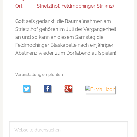
Ort:
Strietzlhof, Feldmochinger Str. 392)
Gott sei’s gedankt, die Baumaßnahmen am
Strietzlhof gehören im Juli der Vergangenheit
an und so kann an diesem Samstag die
Feldmochinger Blaskapelle nach einjähriger
Abstinenz wieder zum Dorfabend aufspielen!
Veranstaltung empfehlen
Seitenspalte
Webseite
durchsuchen