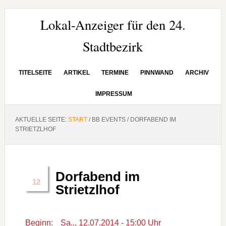
Zur
Zum
Zur
Hauptnavigation
Inhalt
Seitenspalte
Lokal-Anzeiger für den 24.
springen
springen
springen
Stadtbezirk
TITELSEITE
ARTIKEL
TERMINE
PINNWAND
ARCHIV
IMPRESSUM
AKTUELLE SEITE:
START
/
BB EVENTS
/
DORFABEND IM
STRIETZLHOF
Dorfabend im
Juli
12
Strietzlhof
Beginn:
Sa.., 12.07.2014 - 15:00 Uhr