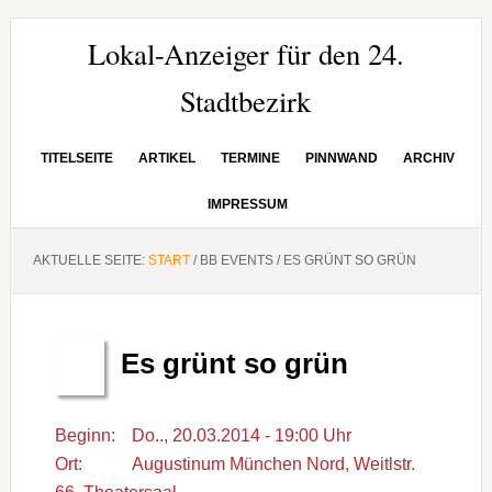
Zur
Zum
Zur
Hauptnavigation
Inhalt
Seitenspalte
Lokal-Anzeiger für den 24.
springen
springen
springen
Stadtbezirk
TITELSEITE
ARTIKEL
TERMINE
PINNWAND
ARCHIV
IMPRESSUM
AKTUELLE SEITE:
START
/
BB EVENTS
/
ES GRÜNT SO GRÜN
Es grünt so grün
März
20
Beginn:
Do.., 20.03.2014 - 19:00 Uhr
Ort:
Augustinum München Nord, Weitlstr.