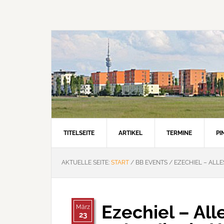
Zur
Zum
Zur
Hauptnavigation
Inhalt
Seitenspalte
springen
springen
springen
TITELSEITE
ARTIKEL
TERMINE
P
AKTUELLE SEITE:
START
/
BB EVENTS
/
EZECHIEL – ALLE
Ezechiel – All
März
23