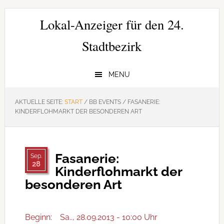
Zur
Zum
Zur
Hauptnavigation
Inhalt
Seitenspalte
Lokal-Anzeiger für den 24.
springen
springen
springen
Stadtbezirk
MENU
AKTUELLE SEITE:
START
/
BB EVENTS
/
FASANERIE:
KINDERFLOHMARKT DER BESONDEREN ART
Fasanerie:
Sep.
28
Kinderflohmarkt der
besonderen Art
Beginn:
Sa.., 28.09.2013 - 10:00 Uhr